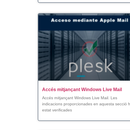
Accés mitjançant Windows Live Mail
Accés mitjançant Windows Live Mail. Les
indicacions proporcionades en aquesta secció 
estat verificades