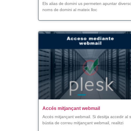
Els alias de domini us permeten apuntar divers
noms de domini al mateix lloc
Accés mitjançant webmail
Accés mitjançant webmail. Si desitja accedir al 
bústia de correu mitjançant webmail, realitzi