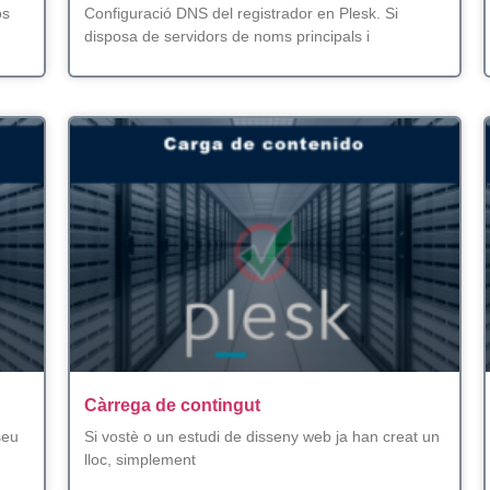
os
Configuració DNS del registrador en Plesk. Si
disposa de servidors de noms principals i
Càrrega de contingut
seu
Si vostè o un estudi de disseny web ja han creat un
lloc, simplement