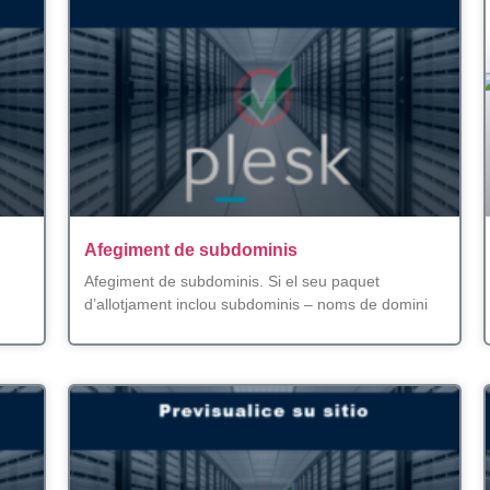
Afegiment de subdominis
Afegiment de subdominis. Si el seu paquet
d’allotjament inclou subdominis – noms de domini