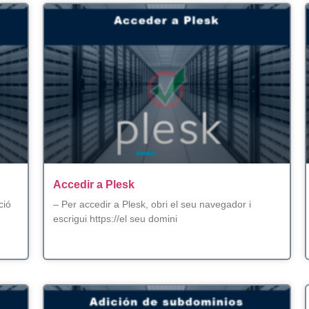
Accedir a Plesk
ció
– Per accedir a Plesk, obri el seu navegador i
escrigui https://el seu domini