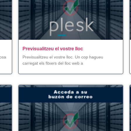
Previsualitzeu el vostre lloc
posa
Previsualitzeu el vostre lloc. Un cop hagueu
carregat els fitxers del lloc web a