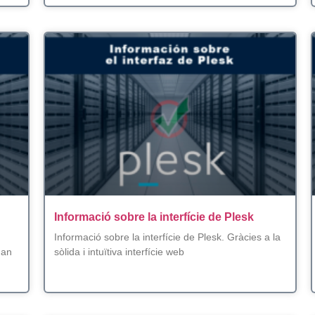
Informació sobre la interfície de Plesk
Informació sobre la interfície de Plesk. Gràcies a la
han
sòlida i intuïtiva interfície web