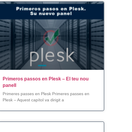
Primeros passos en Plesk – El teu nou
panell
Primeres passes en Plesk Primeres passes en
Plesk – Aquest capítol va dirigit a