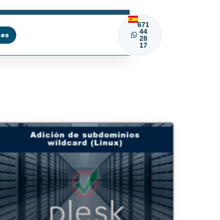
671
44
tes
28
17