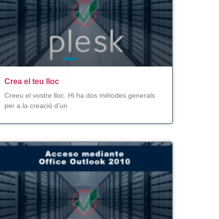
Crea el teu lloc
Creeu el vostre lloc. Hi ha dos mètodes generals
per a la creació d’un