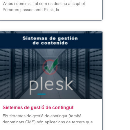
Webs i dominis. Tal com es descriu al capítol
Primeres passes amb Plesk, la
Sistemes de gestió de contingut
Els sistemes de gestió de contingut (també
denominats CMS) són aplicacions de tercers que