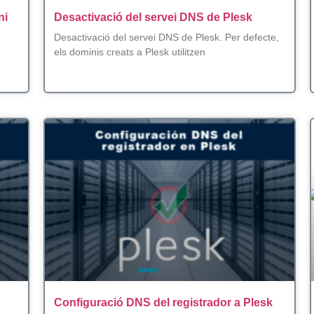
ni
Desactivació del servei DNS de Plesk
Desactivació del servei DNS de Plesk. Per defecte,
els dominis creats a Plesk utilitzen
Configuració DNS del registrador a Plesk