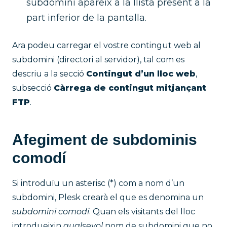
subdomini apareix a la llista present a la
part inferior de la pantalla.
Ara podeu carregar el vostre contingut web al
subdomini (directori al servidor), tal com es
descriu a la secció
Contingut d’un lloc web
,
subsecció
Càrrega de contingut mitjançant
FTP
.
Afegiment de subdominis
comodí
Si introduïu un asterisc (*) com a nom d’un
subdomini, Plesk crearà el que es denomina un
subdomini comodí
. Quan els visitants del lloc
introdueixin
qualsevol
nom de subdomini que no