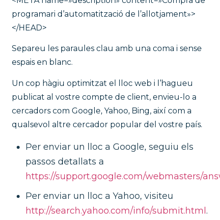
<META name=»description» content=»Compra de
programari d’automatització de l’allotjament»>
</HEAD>
Separeu les paraules clau amb una coma i sense
espais en blanc.
Un cop hàgiu optimitzat el lloc web i l’hagueu
publicat al vostre compte de client, envieu-lo a
cercadors com Google, Yahoo, Bing, així com a
qualsevol altre cercador popular del vostre país.
Per enviar un lloc a Google, seguiu els
passos detallats a
https://support.google.com/webmasters/an
Per enviar un lloc a Yahoo, visiteu
http://search.yahoo.com/info/submit.html
.