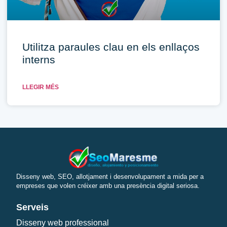
Utilitza paraules clau en els enllaços
interns
LLEGIR MÉS
Disseny web, SEO, allotjament i desenvolupament a mida per a
empreses que volen créixer amb una presència digital seriosa.
Serveis
Disseny web professional