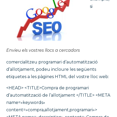
si
Envieu els vostres llocs a cercadors
comercialitzeu programari d’automatització
d’allotjament, podeu incloure les següents
etiquetes a les pàgines HTML del vostre lloc web:
<HEAD> <TITLE>Compra de programari
d’automatització de l’allotjament </TITLE> <META
name=»keywords»
content=»compra,allotjament,programari»>