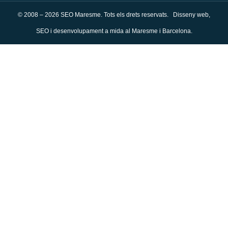
© 2008 – 2026 SEO Maresme. Tots els drets reservats. Disseny web,
SEO i desenvolupament a mida al Maresme i Barcelona.