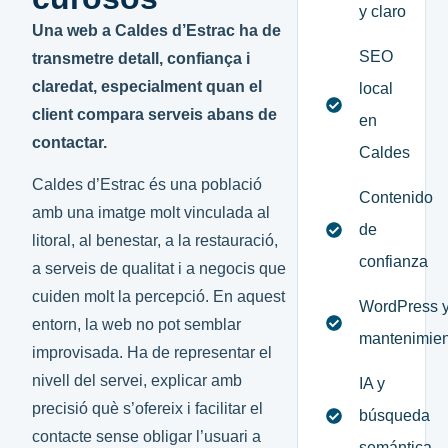
y claro
Una web a Caldes d’Estrac ha de
SEO
transmetre detall, confiança i
claredat, especialment quan el
local
client compara serveis abans de
en
contactar.
Caldes
Caldes d’Estrac és una població
Contenido
amb una imatge molt vinculada al
de
litoral, al benestar, a la restauració,
confianza
a serveis de qualitat i a negocis que
cuiden molt la percepció. En aquest
WordPress 
entorn, la web no pot semblar
mantenimien
improvisada. Ha de representar el
nivell del servei, explicar amb
IA y
precisió què s’ofereix i facilitar el
búsqueda
contacte sense obligar l’usuari a
semántica