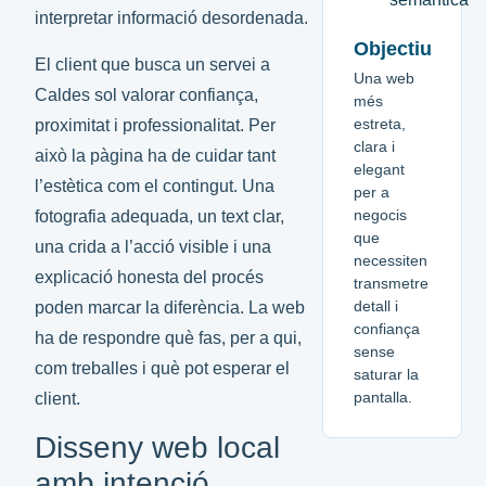
interpretar informació desordenada.
Objectiu
El client que busca un servei a
Una web
Caldes sol valorar confiança,
més
estreta,
proximitat i professionalitat. Per
clara i
això la pàgina ha de cuidar tant
elegant
l’estètica com el contingut. Una
per a
negocis
fotografia adequada, un text clar,
que
una crida a l’acció visible i una
necessiten
explicació honesta del procés
transmetre
detall i
poden marcar la diferència. La web
confiança
ha de respondre què fas, per a qui,
sense
com treballes i què pot esperar el
saturar la
pantalla.
client.
Disseny web local
amb intenció